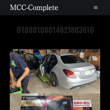
O1080108014821883616