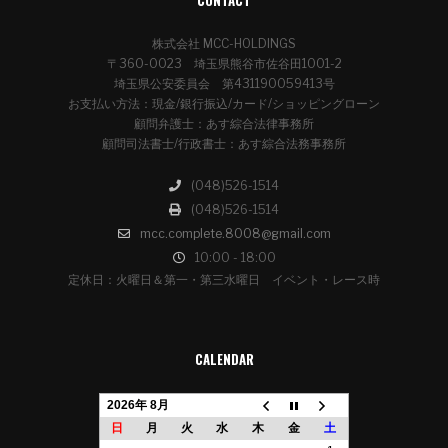
株式会社 MCC-HOLDINGS
〒360-0023 埼玉県熊谷市佐谷田1001-2
埼玉県公安委員会 第431190059413号
お支払い方法：現金/銀行振込/カード/ショッピングローン
顧問弁護士：あす綜合法律事務所
顧問司法書士/行政書士：あす綜合法務事務所
(048)526-1514
(048)526-1514
mcc.complete.8008@gmail.com
10:00 - 18:00
定休日：火曜日＆第一・第三水曜日 イベント・レース時
CALENDAR
2026年 8月
日
月
火
水
木
金
土