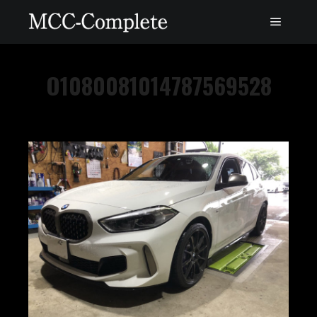
O1080081014787569528