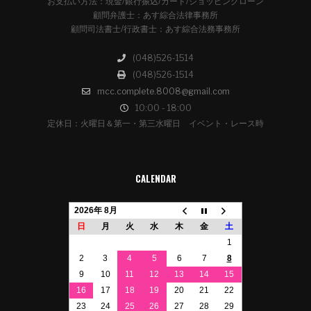
お支払い方法：現金/銀行振込/カード/ショッピングローン
顧問弁護士：あす綜合法律事務所
顧問司法書士/行政書士：あす綜合法務事務所
(048)526-1514
(048)526-1514
mcc.complete.8008@gmail.com
10:00 - 18:00
定休日：火曜日＆第一・第三水曜日 イベント・レース時
CALENDAR
2026年 8月
日
月
火
水
木
金
土
1
2
3
4
5
6
7
8
9
10
11
12
13
14
15
16
17
18
19
20
21
22
23
24
25
26
27
28
29