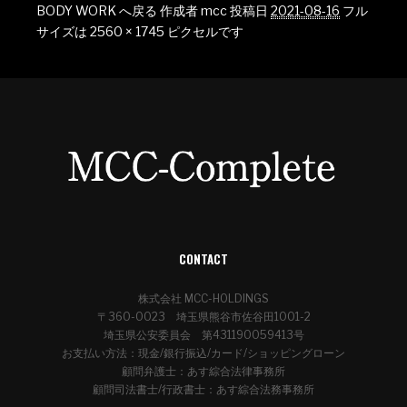
BODY WORK へ戻る
作成者
mcc
投稿日
2021-08-16
フル
サイズは
2560 × 1745
ピクセルです
CONTACT
株式会社 MCC-HOLDINGS
〒360-0023 埼玉県熊谷市佐谷田1001-2
埼玉県公安委員会 第431190059413号
お支払い方法：現金/銀行振込/カード/ショッピングローン
顧問弁護士：あす綜合法律事務所
顧問司法書士/行政書士：あす綜合法務事務所