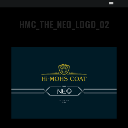
HMC_THE_NEO_LOGO_02