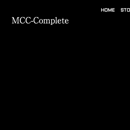
HOME
STO