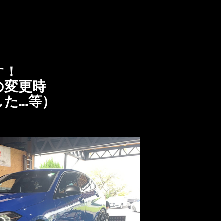
す！
の変更時
した…等）