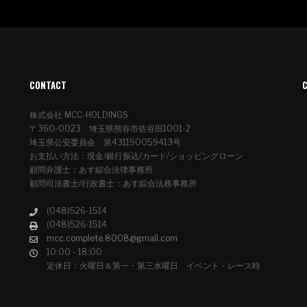
CONTACT
株式会社 MCC-HOLDINGS
〒360-0023 埼玉県熊谷市佐谷田1001-2
埼玉県公安委員会 第431190059413号
お支払い方法：現金/銀行振込/カード/ショッピングローン
顧問弁護士：あす綜合法律事務所
顧問司法書士/行政書士：あす綜合法務事務所
(048)526-1514
(048)526-1514
mcc.complete.8008@gmail.com
10:00 - 18:00
定休日：火曜日＆第一・第三水曜日 イベント・レース時