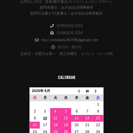
お支払い方法：現金/銀行振込/カード/ショッピングローン
顧問弁護士：あす綜合法律事務所
顧問司法書士/行政書士：あす綜合法務事務所
(048)526-1514
(048)526-1514
mcc.complete.8008@gmail.com
10:00 - 18:00
定休日：火曜日＆第一・第三水曜日 イベント・レース時
CALENDAR
2026年 8月
日
月
火
水
木
金
土
1
2
3
4
5
6
7
8
9
10
11
12
13
14
15
16
17
18
19
20
21
22
23
24
25
26
27
28
29