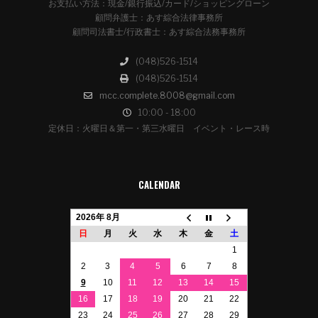
お支払い方法：現金/銀行振込/カード/ショッピングローン
顧問弁護士：あす綜合法律事務所
顧問司法書士/行政書士：あす綜合法務事務所
(048)526-1514
(048)526-1514
mcc.complete.8008@gmail.com
10:00 - 18:00
定休日：火曜日＆第一・第三水曜日 イベント・レース時
CALENDAR
2026年 8月
日
月
火
水
木
金
土
1
2
3
4
5
6
7
8
9
10
11
12
13
14
15
16
17
18
19
20
21
22
23
24
25
26
27
28
29