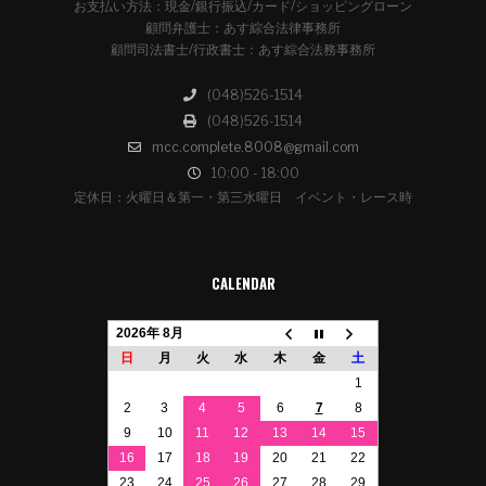
お支払い方法：現金/銀行振込/カード/ショッピングローン
顧問弁護士：あす綜合法律事務所
顧問司法書士/行政書士：あす綜合法務事務所
(048)526-1514
(048)526-1514
mcc.complete.8008@gmail.com
10:00 - 18:00
定休日：火曜日＆第一・第三水曜日 イベント・レース時
CALENDAR
2026年 8月
日
月
火
水
木
金
土
1
2
3
4
5
6
7
8
9
10
11
12
13
14
15
16
17
18
19
20
21
22
23
24
25
26
27
28
29