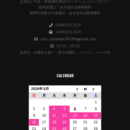
お支払い方法：現金/銀行振込/カード/ショッピングローン
顧問弁護士：あす綜合法律事務所
顧問司法書士/行政書士：あす綜合法務事務所
(048)526-1514
(048)526-1514
mcc.complete.8008@gmail.com
10:00 - 18:00
定休日：火曜日＆第一・第三水曜日 イベント・レース時
CALENDAR
2026年 8月
日
月
火
水
木
金
土
1
2
3
4
5
6
7
8
9
10
11
12
13
14
15
16
17
18
19
20
21
22
23
24
25
26
27
28
29