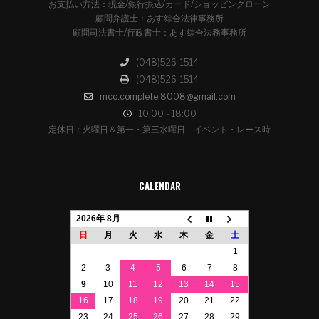
お支払い方法：現金/銀行振込/カード/ショッピングローン
顧問弁護士：あす綜合法律事務所
顧問司法書士/行政書士：あす綜合法務事務所
(048)526-1514
(048)526-1514
mcc.complete.8008@gmail.com
10:00 - 18:00
定休日：火曜日＆第一・第三水曜日 イベント・レース時
CALENDAR
2026年 8月
日
月
火
水
木
金
土
1
2
3
4
5
6
7
8
9
10
11
12
13
14
15
16
17
18
19
20
21
22
23
24
25
26
27
28
29