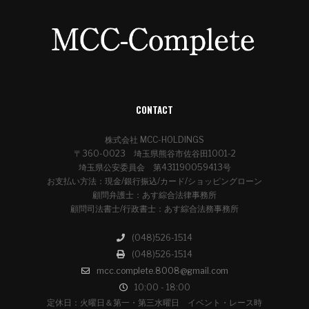
CONTACT
株式会社 MCC-HOLDINGS
〒360-0023 埼玉県熊谷市佐谷田1001-2
埼玉県公安委員会 第431190059413号
お支払い方法：現金/銀行振込/カード/ショッピングローン
顧問弁護士：あす綜合法律事務所
顧問司法書士/行政書士：あす綜合法務事務所
(048)526-1514
(048)526-1514
mcc.complete.8008@gmail.com
10:00 - 18:00
定休日：火曜日＆第一・第三水曜日 イベント・レース時