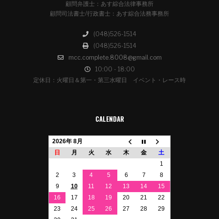
顧問弁護士：あす綜合法律事務所
顧問司法書士/行政書士：あす綜合法務事務所
(048)526-1514
(048)526-1514
mcc.complete.8008@gmail.com
10:00 - 18:00
定休日：火曜日＆第一・第三水曜日 イベント・レース時
CALENDAR
2026年 8月
日
月
火
水
木
金
土
1
2
3
4
5
6
7
8
9
10
11
12
13
14
15
16
17
18
19
20
21
22
23
24
25
26
27
28
29