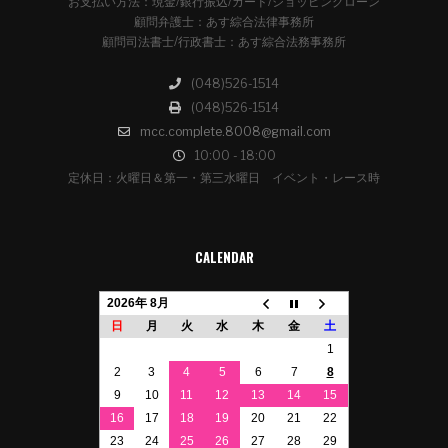
お支払い方法：現金/銀行振込/カード/ショッピングローン
顧問弁護士：あす綜合法律事務所
顧問司法書士/行政書士：あす綜合法務事務所
(048)526-1514
(048)526-1514
mcc.complete.8008@gmail.com
10:00 - 18:00
定休日：火曜日＆第一・第三水曜日 イベント・レース時
CALENDAR
2026年 8月
日
月
火
水
木
金
土
1
2
3
4
5
6
7
8
9
10
11
12
13
14
15
16
17
18
19
20
21
22
23
24
25
26
27
28
29