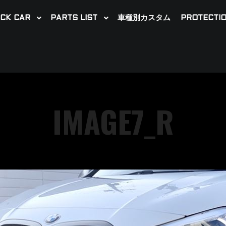
CK CAR
PARTS LIST
車種別カスタム
PROTECTIO
IMAGE7_R