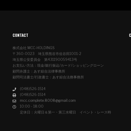
CONTACT
株式会社 MCC-HOLDINGS
〒360-0023 埼玉県熊谷市佐谷田1001-2
埼玉県公安委員会 第431190059413号
お支払い方法：現金/銀行振込/カード/ショッピングローン
顧問弁護士：あす綜合法律事務所
顧問司法書士/行政書士：あす綜合法務事務所
(048)526-1514
(048)526-1514
mcc.complete.8008@gmail.com
10:00 - 18:00
定休日：火曜日＆第一・第三水曜日 イベント・レース時