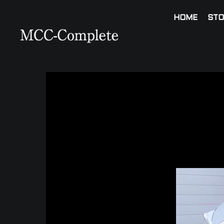
HOME
STO