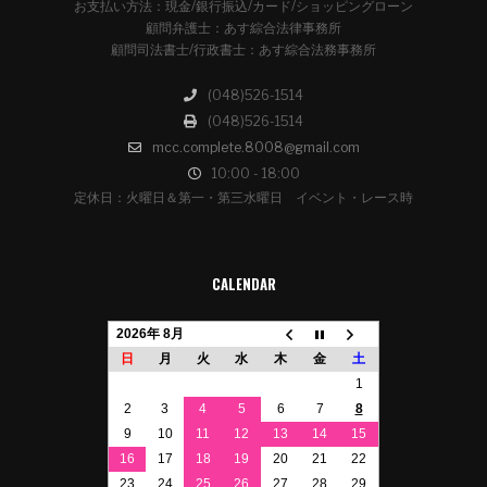
お支払い方法：現金/銀行振込/カード/ショッピングローン
顧問弁護士：あす綜合法律事務所
顧問司法書士/行政書士：あす綜合法務事務所
(048)526-1514
(048)526-1514
mcc.complete.8008@gmail.com
10:00 - 18:00
定休日：火曜日＆第一・第三水曜日 イベント・レース時
CALENDAR
2026年 8月
日
月
火
水
木
金
土
1
2
3
4
5
6
7
8
9
10
11
12
13
14
15
16
17
18
19
20
21
22
23
24
25
26
27
28
29