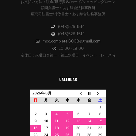
お支払い方法：現金/銀行振込/カード/ショッピングローン
顧問弁護士：あす綜合法律事務所
顧問司法書士/行政書士：あす綜合法務事務所
(048)526-1514
(048)526-1514
mcc.complete.8008@gmail.com
10:00 - 18:00
定休日：火曜日＆第一・第三水曜日 イベント・レース時
CALENDAR
2026年 8月
日
月
火
水
木
金
土
1
2
3
4
5
6
7
8
9
10
11
12
13
14
15
16
17
18
19
20
21
22
23
24
25
26
27
28
29