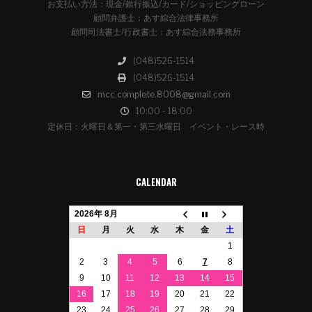
お支払い方法：現金/銀行振込/カード/ショッピングローン
顧問弁護士：あす綜合法律事務所
顧問司法書士/行政書士：あす綜合法務事務所
(048)526-1514
(048)526-1514
mcc.complete.8008@gmail.com
10:00 - 18:00
定休日：火曜日＆第一・第三水曜日 イベント・レース時
CALENDAR
2026年 8月
日
月
火
水
木
金
土
1
2
3
4
5
6
7
8
9
10
11
12
13
14
15
16
17
18
19
20
21
22
23
24
25
26
27
28
29