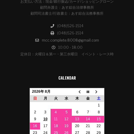
お支払い方法：現金/銀行振込/カード/ショッピングローン
顧問弁護士：あす綜合法律事務所
顧問司法書士/行政書士：あす綜合法務事務所
(048)526-1514
(048)526-1514
mcc.complete.8008@gmail.com
10:00 - 18:00
定休日：火曜日＆第一・第三水曜日 イベント・レース時
CALENDAR
2026年 8月
日
月
火
水
木
金
土
1
2
3
4
5
6
7
8
9
10
11
12
13
14
15
16
17
18
19
20
21
22
23
24
25
26
27
28
29