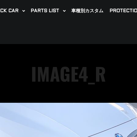
CK CAR
PARTS LIST
車種別カスタム
PROTECTIO
IMAGE4_R