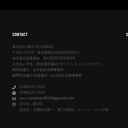
CONTACT
株式会社 MCC-HOLDINGS
〒360-0023 埼玉県熊谷市佐谷田1001-2
埼玉県公安委員会 第431190059413号
お支払い方法：現金/銀行振込/カード/ショッピングローン
顧問弁護士：あす綜合法律事務所
顧問司法書士/行政書士：あす綜合法務事務所
(048)526-1514
(048)526-1514
mcc.complete.8008@gmail.com
10:00 - 18:00
定休日：火曜日＆第一・第三水曜日 イベント・レース時