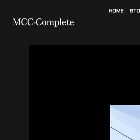
HOME
STO