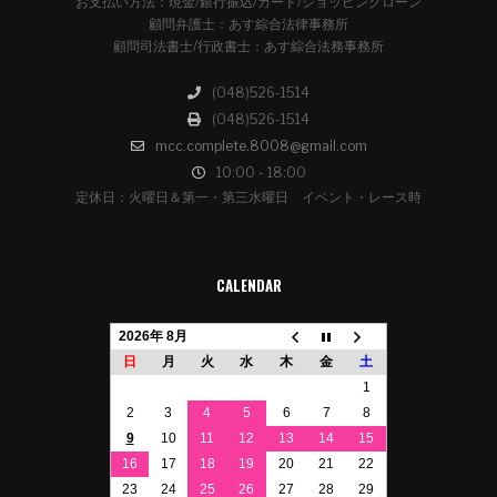
お支払い方法：現金/銀行振込/カード/ショッピングローン
顧問弁護士：あす綜合法律事務所
顧問司法書士/行政書士：あす綜合法務事務所
(048)526-1514
(048)526-1514
mcc.complete.8008@gmail.com
10:00 - 18:00
定休日：火曜日＆第一・第三水曜日 イベント・レース時
CALENDAR
2026年 8月
日
月
火
水
木
金
土
1
2
3
4
5
6
7
8
9
10
11
12
13
14
15
16
17
18
19
20
21
22
23
24
25
26
27
28
29