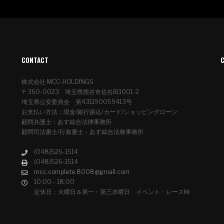
CONTACT
株式会社 MCC-HOLDINGS
〒360-0023 埼玉県熊谷市佐谷田1001-2
埼玉県公安委員会 第431190059413号
お支払い方法：現金/銀行振込/カード/ショッピングローン
顧問弁護士：あす綜合法律事務所
顧問司法書士/行政書士：あす綜合法務事務所
(048)526-1514
(048)526-1514
mcc.complete.8008@gmail.com
10:00 - 18:00
定休日：火曜日＆第一・第三水曜日 イベント・レース時