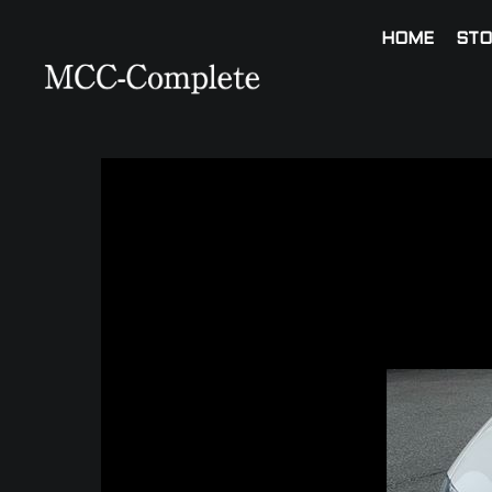
HOME
STO