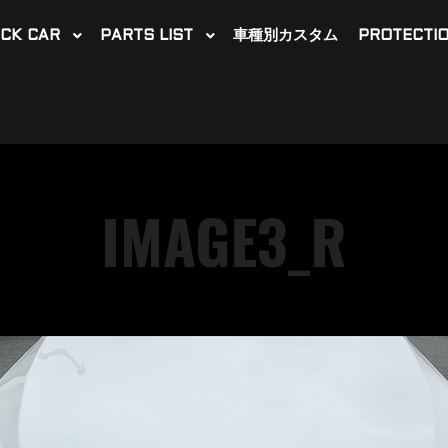
CK CAR
PARTS LIST
車種別カスタム
PROTECTIO
IMAGE3_R