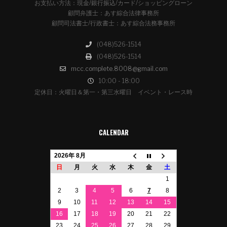
お支払い方法：現金/銀行振込/カード/ショッピングローン
顧問弁護士：あす綜合法律事務所
顧問司法書士/行政書士：あす綜合法務事務所
(048)526-1514
(048)526-1514
mcc.complete.8008@gmail.com
10:00 - 18:00
定休日：火曜日＆第一・第三水曜日 イベント・レース時
CALENDAR
2026年 8月
日
月
火
水
木
金
土
1
2
3
4
5
6
7
8
9
10
11
12
13
14
15
16
17
18
19
20
21
22
23
24
25
26
27
28
29