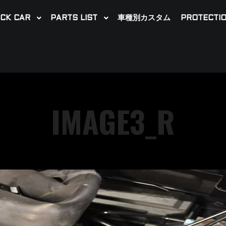
CK CAR
PARTS LIST
車種別カスタム
PROTECTIO
IMAGE3_R