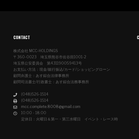
CONTACT
株式会社 MCC-HOLDINGS
〒360-0023 埼玉県熊谷市佐谷田1001-2
埼玉県公安委員会 第431190059413号
お支払い方法：現金/銀行振込/カード/ショッピングローン
顧問弁護士：あす綜合法律事務所
顧問司法書士/行政書士：あす綜合法務事務所
(048)526-1514
(048)526-1514
mcc.complete.8008@gmail.com
10:00 - 18:00
定休日：火曜日＆第一・第三水曜日 イベント・レース時