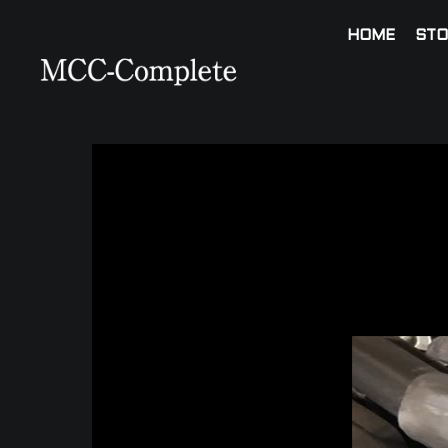
HOME
STO