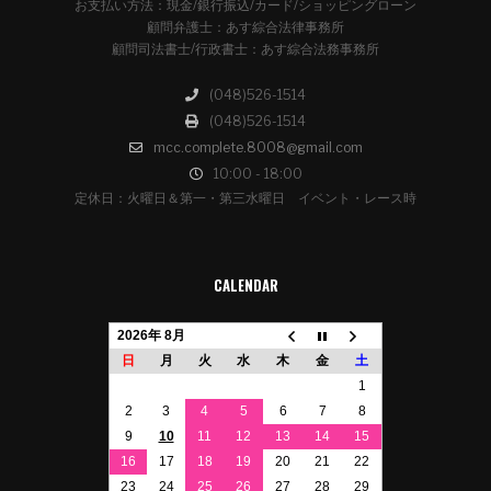
お支払い方法：現金/銀行振込/カード/ショッピングローン
顧問弁護士：あす綜合法律事務所
顧問司法書士/行政書士：あす綜合法務事務所
(048)526-1514
(048)526-1514
mcc.complete.8008@gmail.com
10:00 - 18:00
定休日：火曜日＆第一・第三水曜日 イベント・レース時
CALENDAR
2026年 8月
日
月
火
水
木
金
土
1
2
3
4
5
6
7
8
9
10
11
12
13
14
15
16
17
18
19
20
21
22
23
24
25
26
27
28
29