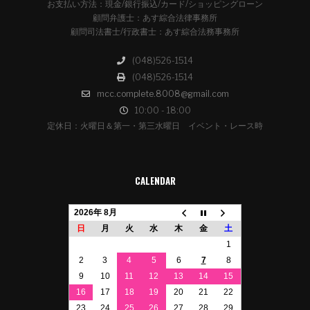
お支払い方法：現金/銀行振込/カード/ショッピングローン
顧問弁護士：あす綜合法律事務所
顧問司法書士/行政書士：あす綜合法務事務所
(048)526-1514
(048)526-1514
mcc.complete.8008@gmail.com
10:00 - 18:00
定休日：火曜日＆第一・第三水曜日 イベント・レース時
CALENDAR
2026年 8月
日
月
火
水
木
金
土
1
2
3
4
5
6
7
8
9
10
11
12
13
14
15
16
17
18
19
20
21
22
23
24
25
26
27
28
29