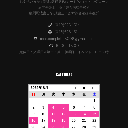
お支払い方法：現金/銀行振込/カード/ショッピングローン
顧問弁護士：あす綜合法律事務所
顧問司法書士/行政書士：あす綜合法務事務所
(048)526-1514
(048)526-1514
mcc.complete.8008@gmail.com
10:00 - 18:00
定休日：火曜日＆第一・第三水曜日 イベント・レース時
CALENDAR
2026年 8月
日
月
火
水
木
金
土
1
2
3
4
5
6
7
8
9
10
11
12
13
14
15
16
17
18
19
20
21
22
23
24
25
26
27
28
29