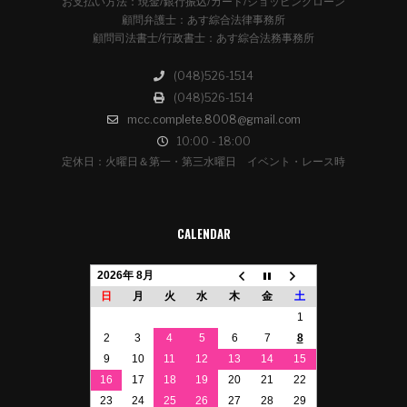
お支払い方法：現金/銀行振込/カード/ショッピングローン
顧問弁護士：あす綜合法律事務所
顧問司法書士/行政書士：あす綜合法務事務所
(048)526-1514
(048)526-1514
mcc.complete.8008@gmail.com
10:00 - 18:00
定休日：火曜日＆第一・第三水曜日 イベント・レース時
CALENDAR
2026年 8月
日
月
火
水
木
金
土
1
2
3
4
5
6
7
8
9
10
11
12
13
14
15
16
17
18
19
20
21
22
23
24
25
26
27
28
29