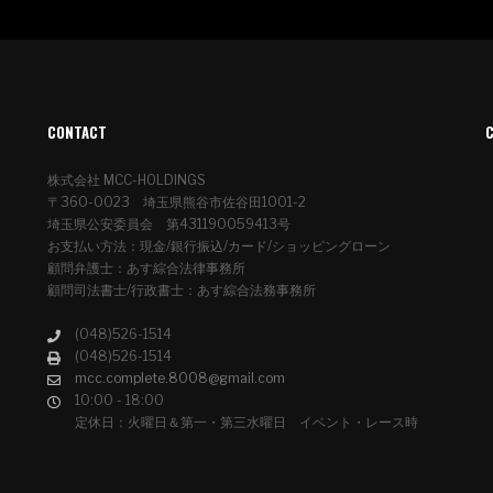
CONTACT
株式会社 MCC-HOLDINGS
〒360-0023 埼玉県熊谷市佐谷田1001-2
埼玉県公安委員会 第431190059413号
お支払い方法：現金/銀行振込/カード/ショッピングローン
顧問弁護士：あす綜合法律事務所
顧問司法書士/行政書士：あす綜合法務事務所
(048)526-1514
(048)526-1514
mcc.complete.8008@gmail.com
10:00 - 18:00
定休日：火曜日＆第一・第三水曜日 イベント・レース時