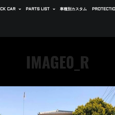
CK CAR
PARTS LIST
車種別カスタム
PROTECTIO
IMAGE0_R