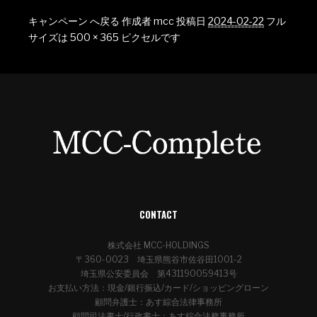
キャンペーン へ戻る
作成者
mcc
投稿日
2024-02-22
フル
サイズは
500 × 365
ピクセルです
CONTACT
株式会社 MCC-HOLDINGS
〒360-0023 埼玉県熊谷市佐谷田1001-2
埼玉県公安委員会 第431190059413号
お支払い方法：現金/銀行振込/カード/ショッピングローン
顧問弁護士：あす綜合法律事務所
顧問司法書士/行政書士：あす綜合法務事務所