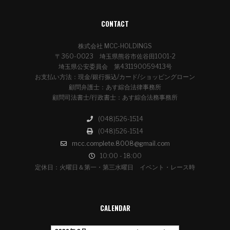
CONTACT
株式会社 MCC-HOLDINGS
〒360-0023 埼玉県熊谷市佐谷田1001-2
埼玉県公安委員会 第431190059413号
お支払い方法：現金/銀行振込/カード/ショッピングローン
顧問弁護士：あす綜合法律事務所
顧問司法書士/行政書士：あす綜合法務事務所
(048)526-1514
(048)526-1514
mcc.complete.8008@gmail.com
10:00 - 18:00
定休日：火曜日＆第一・第三水曜日 イベント・レース時
CALENDAR