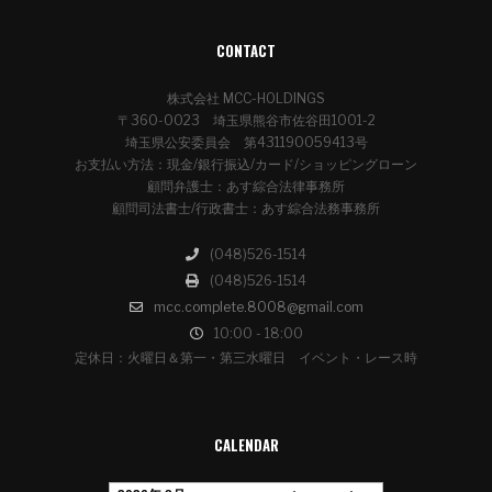
CONTACT
株式会社 MCC-HOLDINGS
〒360-0023 埼玉県熊谷市佐谷田1001-2
埼玉県公安委員会 第431190059413号
お支払い方法：現金/銀行振込/カード/ショッピングローン
顧問弁護士：あす綜合法律事務所
顧問司法書士/行政書士：あす綜合法務事務所
(048)526-1514
(048)526-1514
mcc.complete.8008@gmail.com
10:00 - 18:00
定休日：火曜日＆第一・第三水曜日 イベント・レース時
CALENDAR