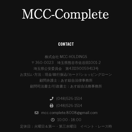
CONTACT
株式会社 MCC-HOLDINGS
〒360-0023 埼玉県熊谷市佐谷田1001-2
埼玉県公安委員会 第431190059413号
お支払い方法：現金/銀行振込/カード/ショッピングローン
顧問弁護士：あす綜合法律事務所
顧問司法書士/行政書士：あす綜合法務事務所
(048)526-1514
(048)526-1514
mcc.complete.8008@gmail.com
10:00 - 18:00
定休日：火曜日＆第一・第三水曜日 イベント・レース時