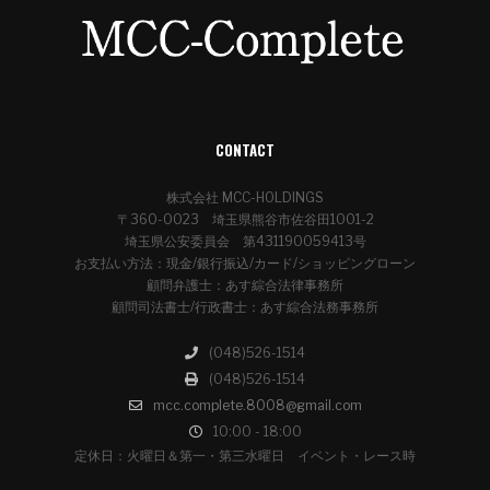
CONTACT
株式会社 MCC-HOLDINGS
〒360-0023 埼玉県熊谷市佐谷田1001-2
埼玉県公安委員会 第431190059413号
お支払い方法：現金/銀行振込/カード/ショッピングローン
顧問弁護士：あす綜合法律事務所
顧問司法書士/行政書士：あす綜合法務事務所
(048)526-1514
(048)526-1514
mcc.complete.8008@gmail.com
10:00 - 18:00
定休日：火曜日＆第一・第三水曜日 イベント・レース時