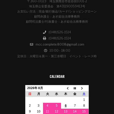
〒360-0023 埼玉県熊谷市佐谷田1001-2
埼玉県公安委員会 第431190059413号
お支払い方法：現金/銀行振込/カード/ショッピングローン
顧問弁護士：あす綜合法律事務所
顧問司法書士/行政書士：あす綜合法務事務所
(048)526-1514
(048)526-1514
mcc.complete.8008@gmail.com
10:00 - 18:00
定休日：火曜日＆第一・第三水曜日 イベント・レース時
CALENDAR
2026年 8月
日
月
火
水
木
金
土
1
2
3
4
5
6
7
8
9
10
11
12
13
14
15