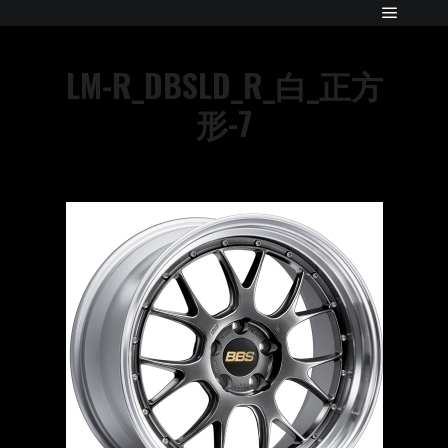
LM-R_DBSLD_R_白_正方
形-7