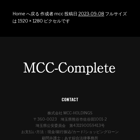
Home へ戻る
作成者
mcc
投稿日
2023-09-08
フルサイズ
は
1920 × 1280
ピクセルです
CONTACT
株式会社 MCC-HOLDINGS
〒360-0023 埼玉県熊谷市佐谷田1001-2
埼玉県公安委員会 第431190059413号
お支払い方法：現金/銀行振込/カード/ショッピングローン
顧問弁護士：あす綜合法律事務所