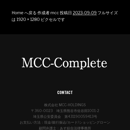
Home へ戻る
作成者
mcc
投稿日
2023-09-09
フルサイズ
は
1920 × 1280
ピクセルです
CONTACT
株式会社 MCC-HOLDINGS
〒360-0023 埼玉県熊谷市佐谷田1001-2
埼玉県公安委員会 第431190059413号
お支払い方法：現金/銀行振込/カード/ショッピングローン
顧問弁護士：あす綜合法律事務所