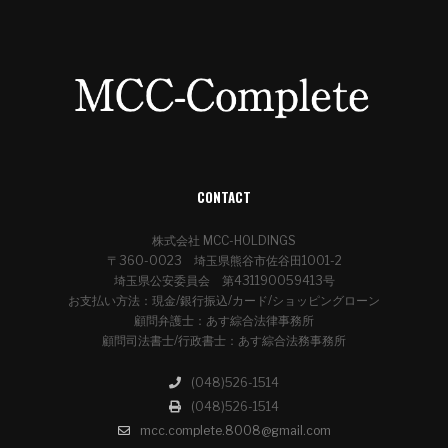
CONTACT
株式会社 MCC-HOLDINGS
〒360-0023 埼玉県熊谷市佐谷田1001-2
埼玉県公安委員会 第431190059413号
お支払い方法：現金/銀行振込/カード/ショッピングローン
顧問弁護士：あす綜合法律事務所
顧問司法書士/行政書士：あす綜合法務事務所
(048)526-1514
(048)526-1514
mcc.complete.8008@gmail.com