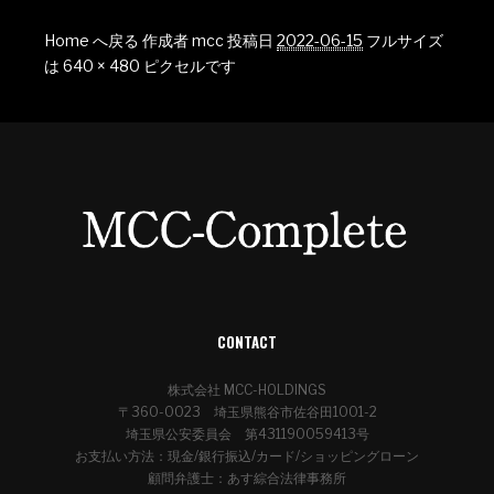
Home へ戻る
作成者
mcc
投稿日
2022-06-15
フルサイズ
は
640 × 480
ピクセルです
CONTACT
株式会社 MCC-HOLDINGS
〒360-0023 埼玉県熊谷市佐谷田1001-2
埼玉県公安委員会 第431190059413号
お支払い方法：現金/銀行振込/カード/ショッピングローン
顧問弁護士：あす綜合法律事務所