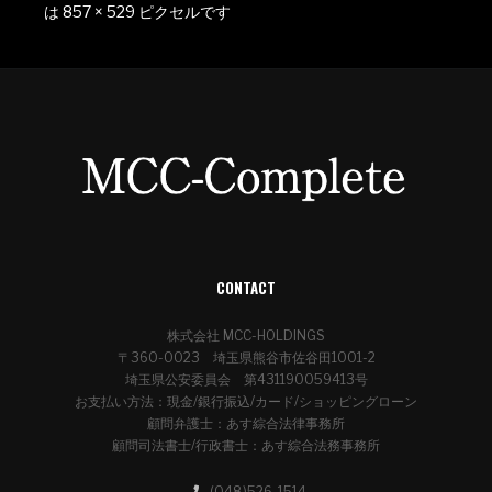
は
857 × 529
ピクセルです
CONTACT
株式会社 MCC-HOLDINGS
〒360-0023 埼玉県熊谷市佐谷田1001-2
埼玉県公安委員会 第431190059413号
お支払い方法：現金/銀行振込/カード/ショッピングローン
顧問弁護士：あす綜合法律事務所
顧問司法書士/行政書士：あす綜合法務事務所
(048)526-1514