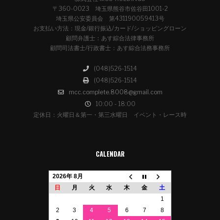
〒360-0023 埼玉県熊谷市佐谷田1001-2
埼玉県公安委員会 第431190059413号
お支払い方法：現金/銀行振込/カード/ショッピングローン
顧問弁護士：あす綜合法律事務所
顧問司法書士/行政書士：あす綜合法務事務所
(048)526-1514
(048)526-1514
mcc.complete.8008@gmail.com
10:00 - 18:00
定休日：火曜日＆第一・第三水曜日 イベント・レース時
CALENDAR
2026年 8月
日
月
火
水
木
金
土
1
2
3
4
5
6
7
8