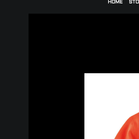
HOME
STO