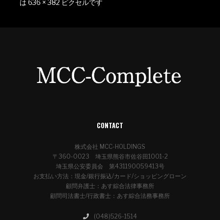
は
636 × 382
ピクセルです
CONTACT
株式会社 MCC-HOLDINGS
〒360-0023 埼玉県熊谷市佐谷田1001-2
埼玉県公安委員会 第431190059413号
お支払い方法：現金/銀行振込/カード/ショッピングローン
顧問弁護士：あす綜合法律事務所
顧問司法書士/行政書士：あす綜合法務事務所
(048)526-1514