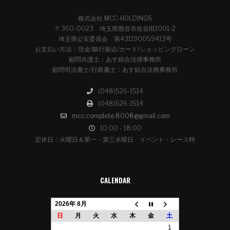
株式会社 MCC-HOLDINGS
〒360-0023 埼玉県熊谷市佐谷田1001-2
埼玉県公安委員会 第431190059413号
お支払い方法：現金/銀行振込/カード/ショッピングローン
顧問弁護士：あす綜合法律事務所
顧問司法書士/行政書士：あす綜合法務事務所
(048)526-1514
(048)526-1514
mcc.complete.8008@gmail.com
10:00 - 18:00
定休日：火曜日＆第一・第三水曜日 イベント・レース時
CALENDAR
2026年 8月
日
月
火
水
木
金
土
1