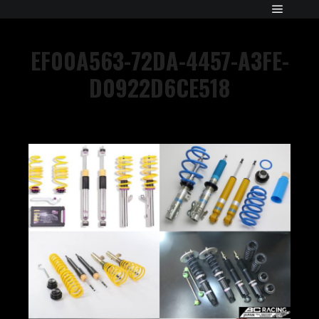
EF00A563-72DA-4457-A3FE-
D0922D6CE518