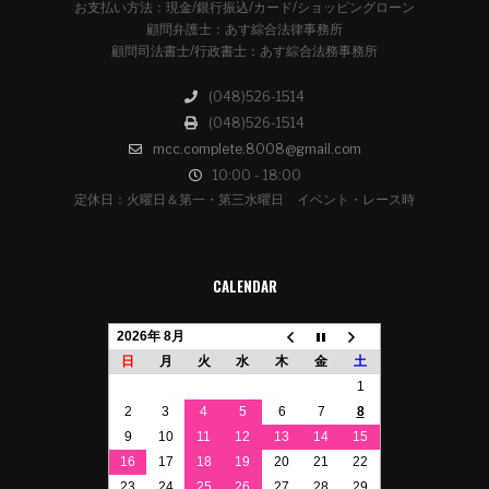
お支払い方法：現金/銀行振込/カード/ショッピングローン
顧問弁護士：あす綜合法律事務所
顧問司法書士/行政書士：あす綜合法務事務所
(048)526-1514
(048)526-1514
mcc.complete.8008@gmail.com
10:00 - 18:00
定休日：火曜日＆第一・第三水曜日 イベント・レース時
CALENDAR
2026年 8月
日
月
火
水
木
金
土
1
2
3
4
5
6
7
8
9
10
11
12
13
14
15
16
17
18
19
20
21
22
23
24
25
26
27
28
29