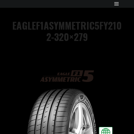
EAGLEF1ASYMMETRIC5FY210
2-320×279