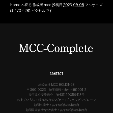
Home へ戻る
作成者
mcc
投稿日
2023-09-08
フルサイズ
は
470 × 281
ピクセルです
CONTACT
株式会社 MCC-HOLDINGS
〒360-0023 埼玉県熊谷市佐谷田1001-2
埼玉県公安委員会 第431190059413号
お支払い方法：現金/銀行振込/カード/ショッピングローン
顧問弁護士：あす綜合法律事務所
顧問司法書士/行政書士：あす綜合法務事務所