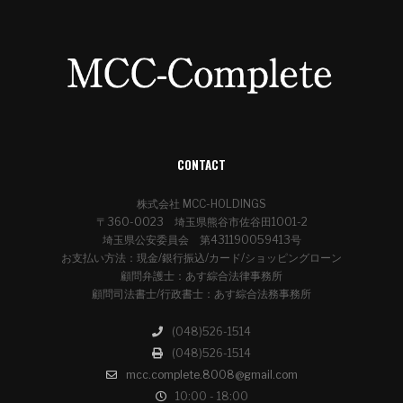
CONTACT
株式会社 MCC-HOLDINGS
〒360-0023 埼玉県熊谷市佐谷田1001-2
埼玉県公安委員会 第431190059413号
お支払い方法：現金/銀行振込/カード/ショッピングローン
顧問弁護士：あす綜合法律事務所
顧問司法書士/行政書士：あす綜合法務事務所
(048)526-1514
(048)526-1514
mcc.complete.8008@gmail.com
10:00 - 18:00