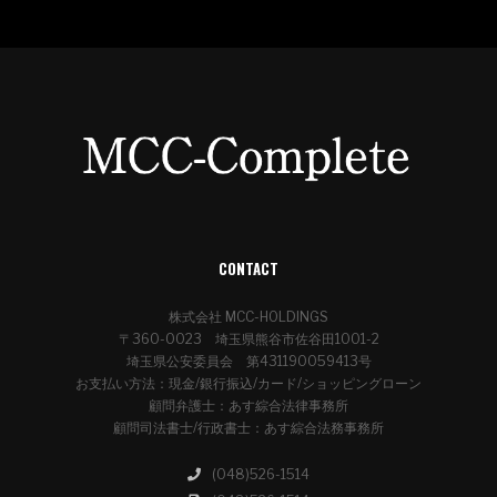
CONTACT
株式会社 MCC-HOLDINGS
〒360-0023 埼玉県熊谷市佐谷田1001-2
埼玉県公安委員会 第431190059413号
お支払い方法：現金/銀行振込/カード/ショッピングローン
顧問弁護士：あす綜合法律事務所
顧問司法書士/行政書士：あす綜合法務事務所
(048)526-1514