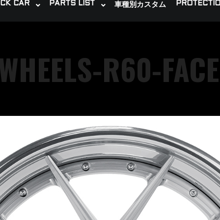
CK CAR
PARTS LIST
PROTECTIO
車種別カスタム
-WHEELS-R60-FACE