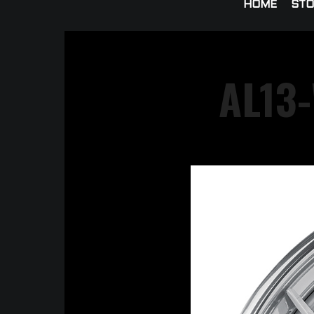
HOME
STO
AL13