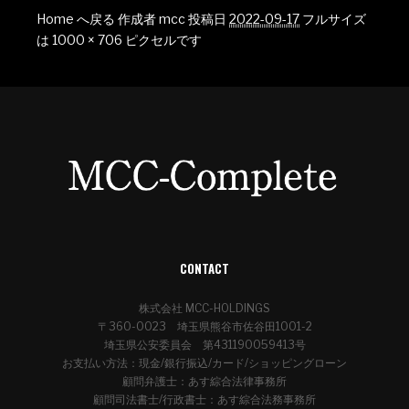
Home へ戻る
作成者
mcc
投稿日
2022-09-17
フルサイズ
は
1000 × 706
ピクセルです
CONTACT
株式会社 MCC-HOLDINGS
〒360-0023 埼玉県熊谷市佐谷田1001-2
埼玉県公安委員会 第431190059413号
お支払い方法：現金/銀行振込/カード/ショッピングローン
顧問弁護士：あす綜合法律事務所
顧問司法書士/行政書士：あす綜合法務事務所