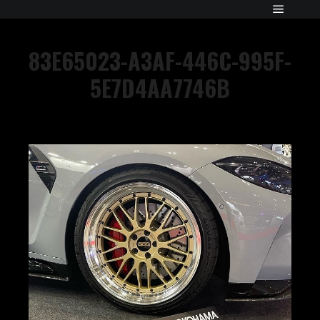
83E65023-A3AF-446C-995F-
5E7D4AA7746B