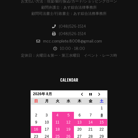
お支払い方法：現金/銀行振込/カード/ショッピングローン
顧問弁護士：あす綜合法律事務所
顧問司法書士/行政書士：あす綜合法務事務所
(048)526-1514
(048)526-1514
mcc.complete.8008@gmail.com
10:00 - 18:00
定休日：火曜日＆第一・第三水曜日 イベント・レース時
CALENDAR
2026年 8月
日
月
火
水
木
金
土
1
2
3
4
5
6
7
8
9
10
11
12
13
14
15
16
17
18
19
20
21
22
23
24
25
26
27
28
29